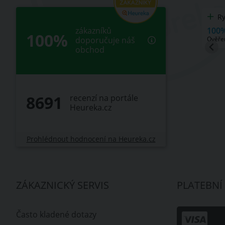
nost,rychlé
Rychost dodáni
100%
zákazníků
100%
Ověřený zákazník, před 4 dny
doporučuje náš
měsíci
obchod
8691
recenzí na portále
Heureka.cz
Prohlédnout hodnocení na Heureka.cz
ZÁKAZNICKÝ SERVIS
PLATEBNÍ
Často kladené dotazy