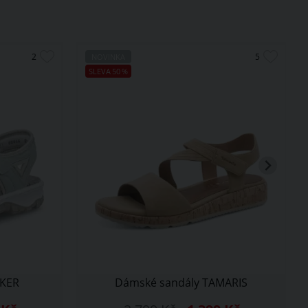
NOVINKA
SLEVA
50
%
EKER
Dámské sandály TAMARIS