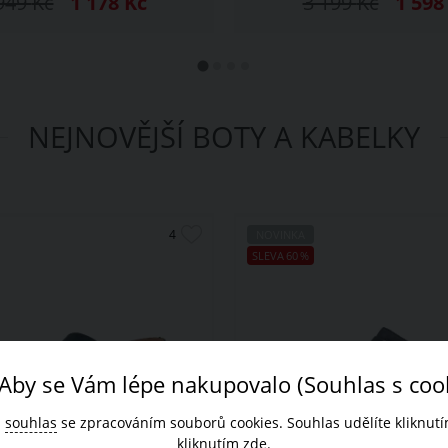
949
Kč
1 178
Kč
3 199
Kč
1 59
NEJNOVĚJŠÍ BOTY A KABELKY
NOVINKA
SLEVA
60
%
Aby se Vám lépe nakupovalo (Souhlas s coo
š
souhlas
se zpracováním souborů cookies. Souhlas udělíte kliknutím
kliknutím
zde
.