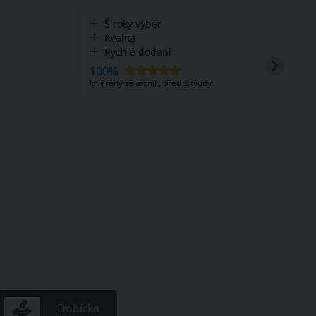
Velmi rychlé doručení, průběžná
komunikace obchodu.
Nakupuji zde opakovaně, vždy velká
spokojenost. Pokud obuv nesedí, rychlá
reklamace a vrácení peněz.
d 2 týdny
100%
Ověřený zákazník, před 4 týdny
Dobírka