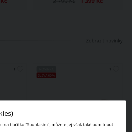
8
Kč
2 799
Kč
1 399
Kč
Zobrazit novinky
NOVINKA
SLEVA
60
%
kies)
 na tlačítko "Souhlasím", můžete jej však také odmítnout