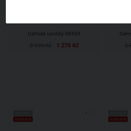
Dámské sandály RIEKER
Dáms
3 199
Kč
1 278
Kč
3 
NOVINKA
NOVINKA
SLEVA
60
%
SLEVA
60
%