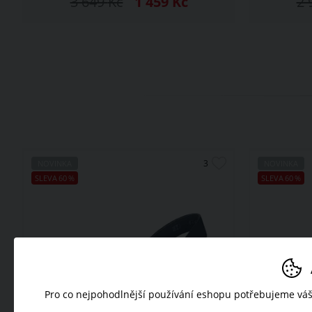
3 649
Kč
1 459
Kč
2 
NOVINKA
NOVINKA
SLEVA
60
%
SLEVA
60
%
Pro co nejpohodlnější používání eshopu potřebujeme vá