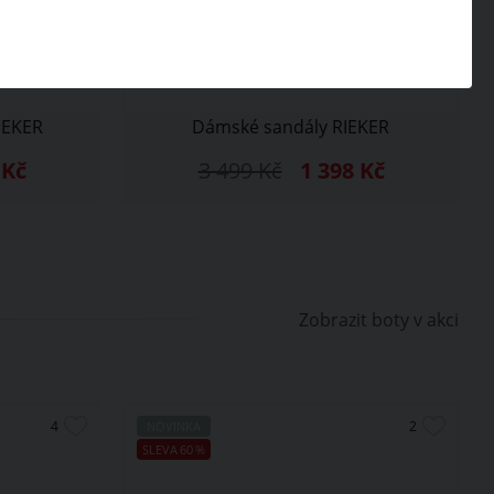
IEKER
Dámské sandály RIEKER
8
Kč
3 499
Kč
1 398
Kč
Zobrazit boty v akci
NOVINKA
SLEVA
60
%