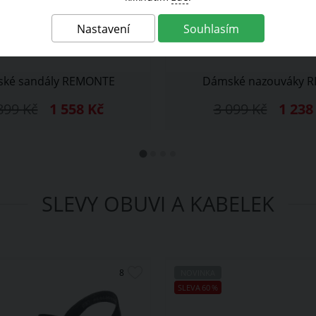
Nastavení
Souhlasím
ké sandály REMONTE
Dámské nazouváky R
899
Kč
1 558
Kč
3 099
Kč
1 23
SLEVY OBUVI A KABELEK
NOVINKA
SLEVA
60
%