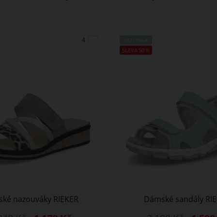
NOVINKA
SLEVA
50
%
ké nazouváky RIEKER
Dámské sandály RI