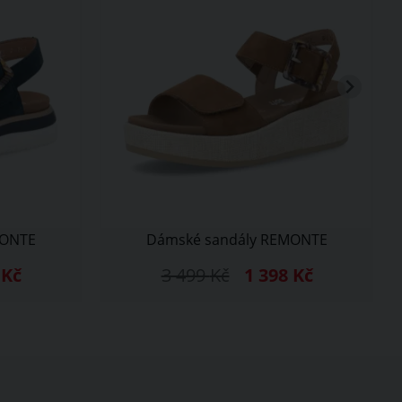
MONTE
Dámské sandály REMONTE
8
Kč
3 499
Kč
1 398
Kč