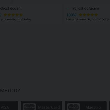
rycjlost doručení
Široký výběr
Kvalita
100%
Rychlé dodání
Ověřený zákazník, před 2 týdny
100%
Ověřený zákazník, pře
 METODY
VISA
MasterCard
Maestro