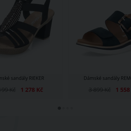
ské sandály RIEKER
Dámské sandály RE
199
Kč
1 278
Kč
3 899
Kč
1 55