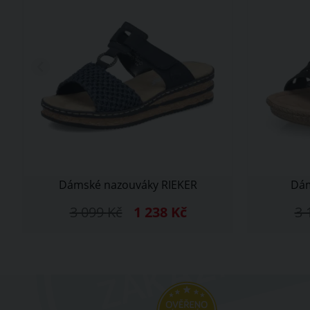
Dámské nazouváky RIEKER
Dám
3 099
Kč
1 238
Kč
3 